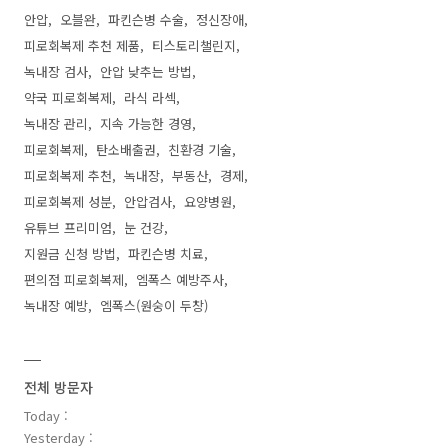
안압
오블완
파킨슨병 수술
정신장애
피로회복제 추천 제품
티스토리챌린지
녹내장 검사
안압 낮추는 방법
약국 피로회복제
라식 라섹
녹내장 관리
지속 가능한 경영
피로회복제
탄소배출권
친환경 기술
피로회복제 추천
녹내장
부동산
경제
피로회복제 성분
안압검사
요양병원
유튜브 프리미엄
눈 건강
지원금 신청 방법
파킨슨병 치료
편의점 피로회복제
엠폭스 예방주사
녹내장 예방
엠폭스(원숭이 두창)
전체 방문자
Today :
Yesterday :