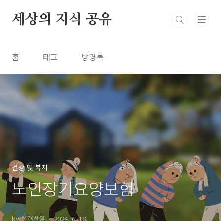
본문 바로가기
세상의 지식 공유
홈
태그
방명록
건강 및 복지
노인장기요양보험
by 옥련선원
2024. 6. 18.