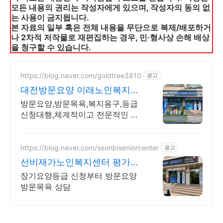
모든 내용의 권리는 작성자에게 있으며, 작성자의 동의 없
는 사용이 금지됩니다.
본 자료의 일부 혹은 전체 내용을 무단으로 복제/배포하거
나 2차적 저작물로 재편집하는 경우, 민·형사상 손해 배상
을 청구할 수 있습니다.
https://blog.naver.com/goldtree3810
광고
대전방문요양 이래노인복지센
터 등급신청 도와드립니다.
방문요양,방문목욕,복지용구,등급
신청대행,체계적이고 전문적인 어
르신 보호시스템
https://blog.naver.com/seonbiseniorcenter
광고
선비재가노인복지센터 평가A
장기요양기관
장기요양등급 신청부터 방문요양
방문목욕 상담