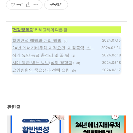
공감
구독하기
'
건강 및 복지
' 카테고리의 다른 글
황반변성 예방과 관리 방법
2024.07.13
(0)
24년 에너지바우처 자격요건, 지원금액, 신청
2024.06.24
기간, 사용 및 잔액조회
장기 요양 등급 총정리 및 꿀 팁
(0)
2024.06.18
(1)
치매 등급 받는 방법(실제 경험담)
2024.06.18
(0)
요양병원의 중요성과 선택 요령
2024.06.17
(0)
관련글