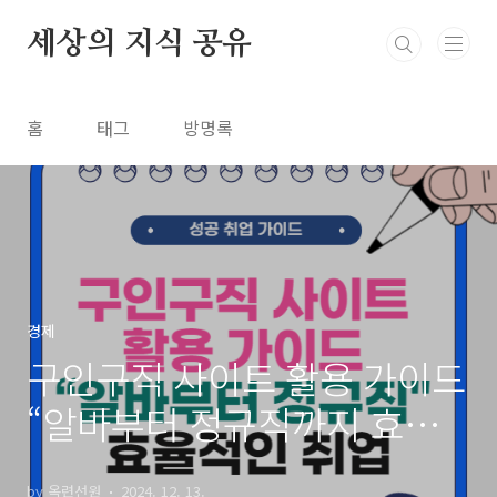
본문 바로가기
세상의 지식 공유
홈
태그
방명록
경제
구인구직 사이트 활용 가이드
“알바부터 정규직까지 효율
적인 취업”
by 옥련선원
2024. 12. 13.